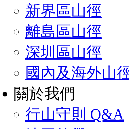
新界區山徑
離島區山徑
深圳區山徑
國內及海外山
關於我們
行山守則 Q&A