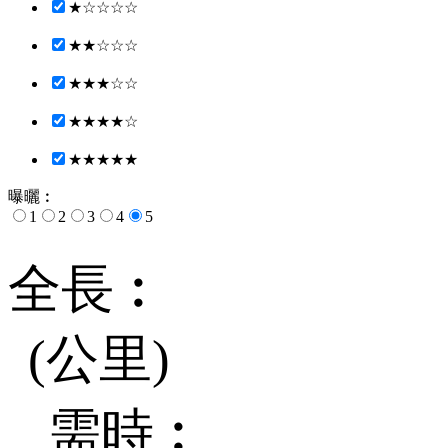
★☆☆☆☆
★★☆☆☆
★★★☆☆
★★★★☆
★★★★★
曝曬︰
1
2
3
4
5
全長︰
(公里)
需時︰