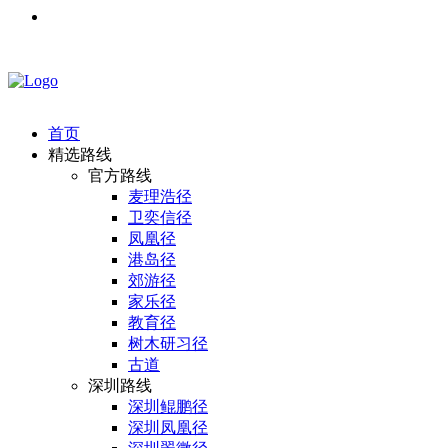
首页
精选路线
官方路线
麦理浩径
卫奕信径
凤凰径
港岛径
郊游径
家乐径
教育径
树木研习径
古道
深圳路线
深圳鲲鹏径
深圳凤凰径