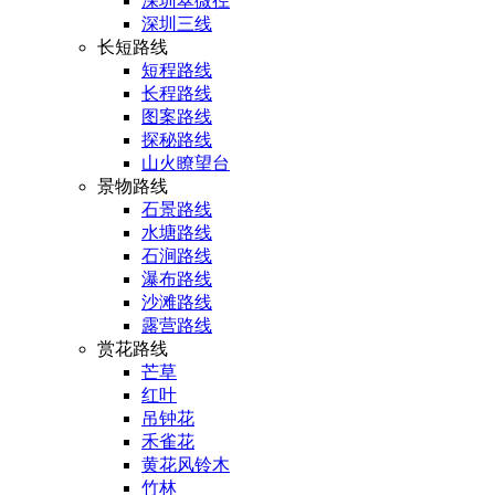
深圳翠微径
深圳三线
长短路线
短程路线
长程路线
图案路线
探秘路线
山火瞭望台
景物路线
石景路线
水塘路线
石涧路线
瀑布路线
沙滩路线
露营路线
赏花路线
芒草
红叶
吊钟花
禾雀花
黄花风铃木
竹林