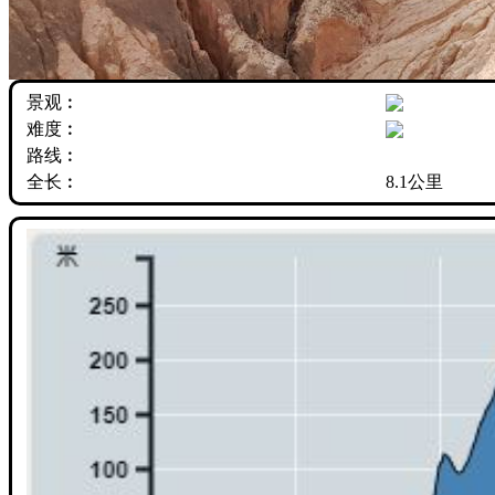
景观︰
难度︰
路线︰
全长︰
8.1公里