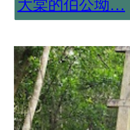
大棠的伯公坳…