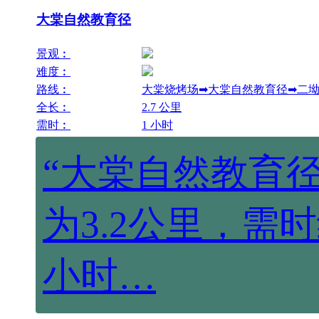
大棠自然教育径
景观︰
难度︰
路线︰
大棠烧烤场➡大棠自然教育径➡二
全长︰
2.7 公里
需时︰
1 小时
“大棠自然教育
为3.2公里，需
小时…