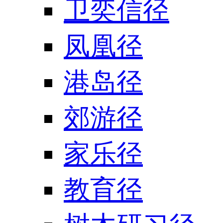
卫奕信径
凤凰径
港岛径
郊游径
家乐径
教育径