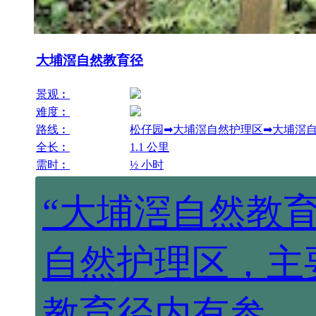
大埔滘自然教育径
景观︰
难度︰
路线︰
松仔园➡大埔滘自然护理区➡大埔滘
全长︰
1.1 公里
需时︰
½ 小时
“大埔滘自然教
自然护理区，主
教育径内有参…