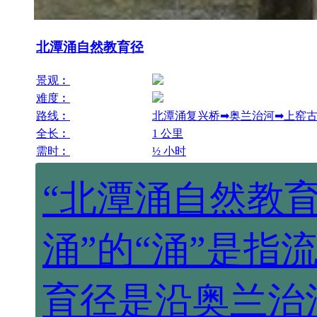
北潭涌自然教育径
景观︰
难度︰
路线︰
北潭涌复兴桥➡奥兰治河➡上窑
全长︰
1 公里
需时︰
½ 小时
“北潭涌自然教
涌”的“涌”是
育径是沿奥兰治