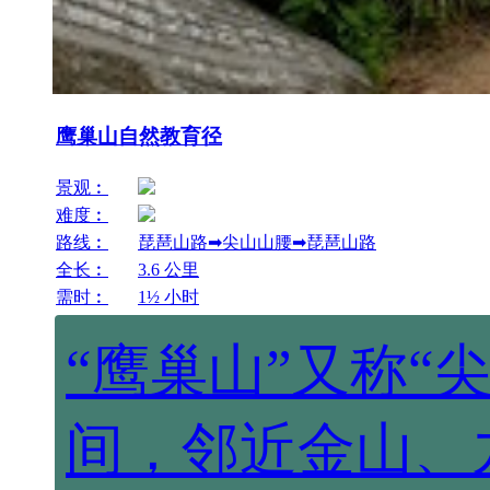
鹰巢山自然教育径
景观︰
难度︰
路线︰
琵琶山路➡尖山山腰➡琵琶山路
全长︰
3.6 公里
需时︰
1½ 小时
“鹰巢山”又称“
间，邻近金山、