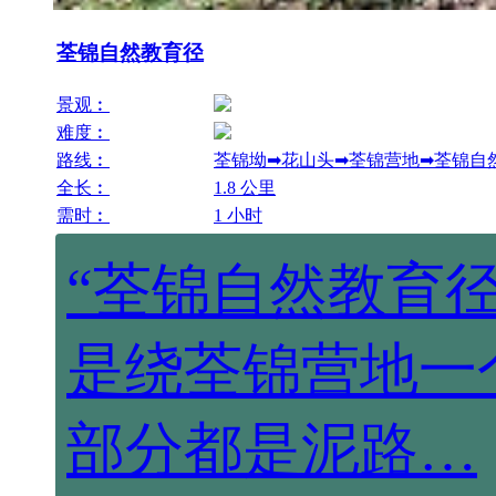
荃锦自然教育径
景观︰
难度︰
路线︰
荃锦坳➡花山头➡荃锦营地➡荃锦自
全长︰
1.8 公里
需时︰
1 小时
“荃锦自然教育
是绕荃锦营地一
部分都是泥路…