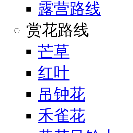
露营路线
赏花路线
芒草
红叶
吊钟花
禾雀花