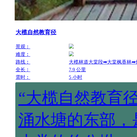
大榄自然教育径
景观︰
难度︰
路线︰
大榄林道大棠段➡大棠枫香林➡
全长︰
7.9 公里
需时︰
5 小时
“大榄自然教育
涌水塘的东部，