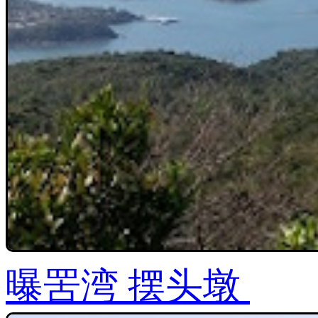
曝罟湾 摆头墩