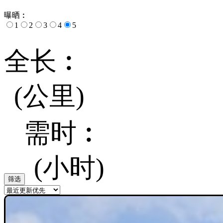
曝晒︰
1
2
3
4
5
全长︰
(公里)
需时︰
(小时)
筛选