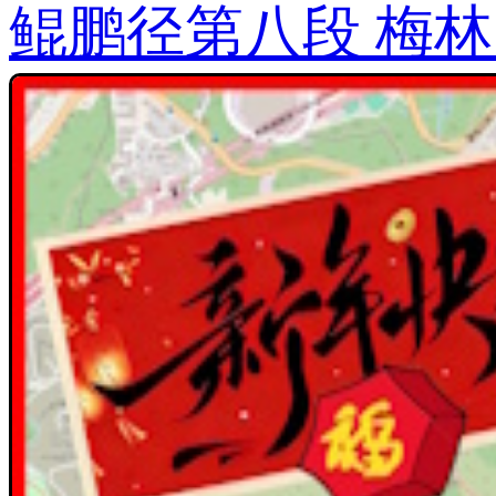
鲲鹏径第八段 梅林