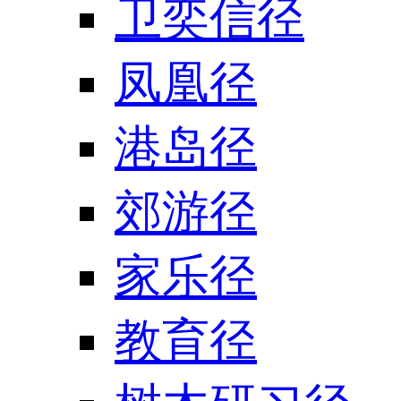
卫奕信径
凤凰径
港岛径
郊游径
家乐径
教育径