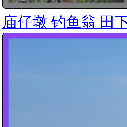
庙仔墩 钓鱼翁 田