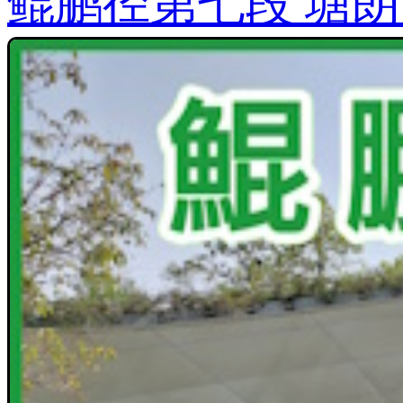
鲲鹏径第七段 塘