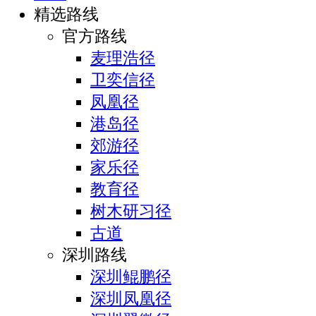
精选路线
官方路线
麦理浩径
卫奕信径
凤凰径
港岛径
郊游径
家乐径
教育径
树木研习径
古道
深圳路线
深圳鲲鹏径
深圳凤凰径