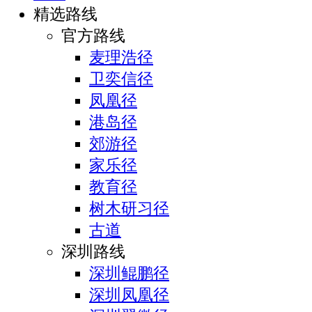
精选路线
官方路线
麦理浩径
卫奕信径
凤凰径
港岛径
郊游径
家乐径
教育径
树木研习径
古道
深圳路线
深圳鲲鹏径
深圳凤凰径