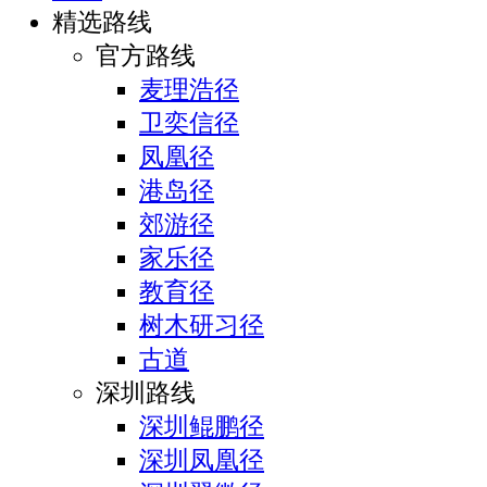
精选路线
官方路线
麦理浩径
卫奕信径
凤凰径
港岛径
郊游径
家乐径
教育径
树木研习径
古道
深圳路线
深圳鲲鹏径
深圳凤凰径