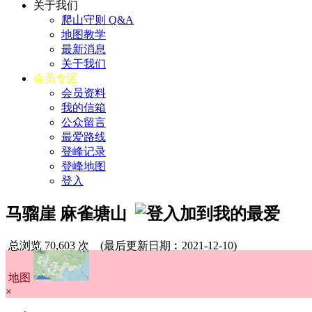
关于我们
爬山守则 Q&A
地图教学
最新消息
关于我们
会员专区
会员资料
我的信箱
公众留言
最爱路线
登峰记录
登峰地图
登入
马骝崖 麻雀塘山
总浏览 70,603 次
(最后更新日期︰2021-12-10)
地图
×