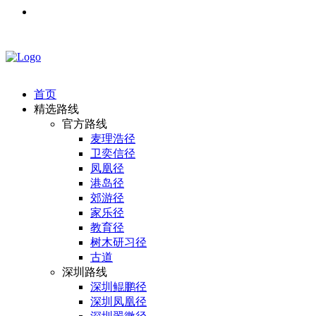
首页
精选路线
官方路线
麦理浩径
卫奕信径
凤凰径
港岛径
郊游径
家乐径
教育径
树木研习径
古道
深圳路线
深圳鲲鹏径
深圳凤凰径