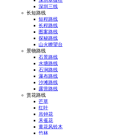
深圳翠微径
深圳三线
长短路线
短程路线
长程路线
图案路线
探秘路线
山火瞭望台
景物路线
石景路线
水塘路线
石涧路线
瀑布路线
沙滩路线
露营路线
赏花路线
芒草
红叶
吊钟花
禾雀花
黄花风铃木
竹林