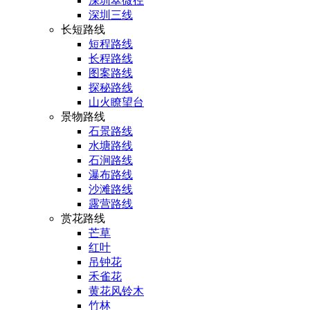
深圳翠微径
深圳三线
长短路线
短程路线
长程路线
图案路线
探秘路线
山火瞭望台
景物路线
石景路线
水塘路线
石涧路线
瀑布路线
沙滩路线
露营路线
赏花路线
芒草
红叶
吊钟花
禾雀花
黄花风铃木
竹林