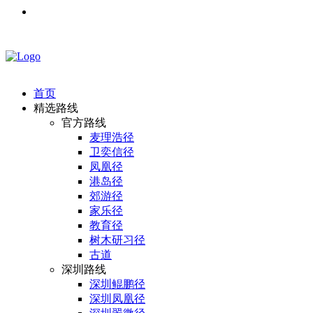
首页
精选路线
官方路线
麦理浩径
卫奕信径
凤凰径
港岛径
郊游径
家乐径
教育径
树木研习径
古道
深圳路线
深圳鲲鹏径
深圳凤凰径