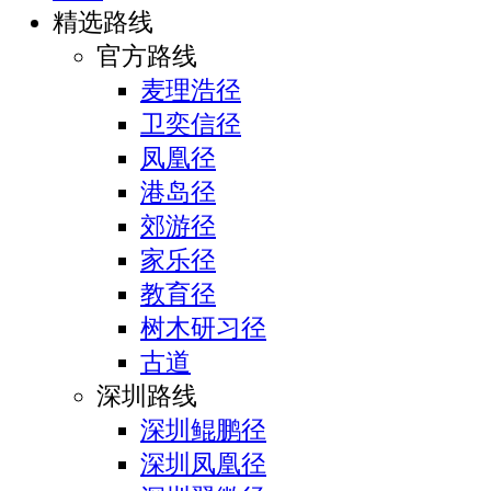
精选路线
官方路线
麦理浩径
卫奕信径
凤凰径
港岛径
郊游径
家乐径
教育径
树木研习径
古道
深圳路线
深圳鲲鹏径
深圳凤凰径