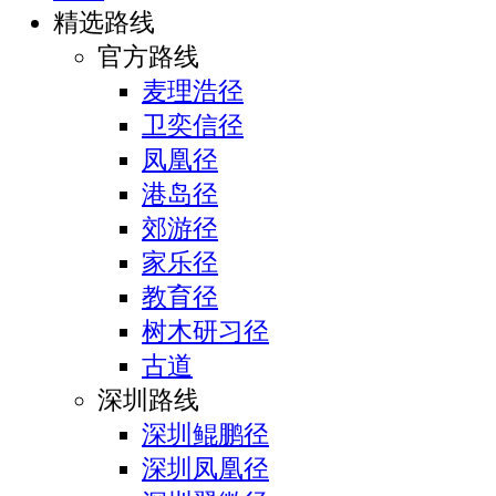
精选路线
官方路线
麦理浩径
卫奕信径
凤凰径
港岛径
郊游径
家乐径
教育径
树木研习径
古道
深圳路线
深圳鲲鹏径
深圳凤凰径