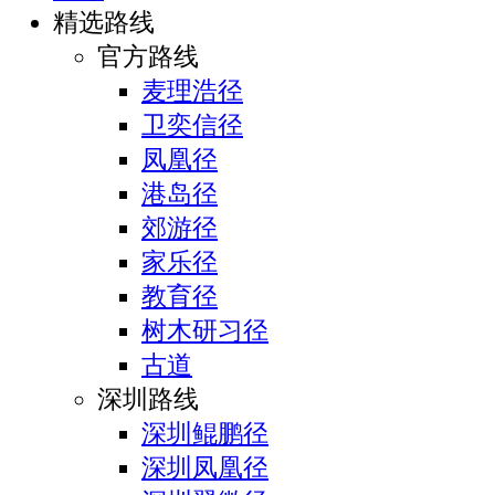
精选路线
官方路线
麦理浩径
卫奕信径
凤凰径
港岛径
郊游径
家乐径
教育径
树木研习径
古道
深圳路线
深圳鲲鹏径
深圳凤凰径