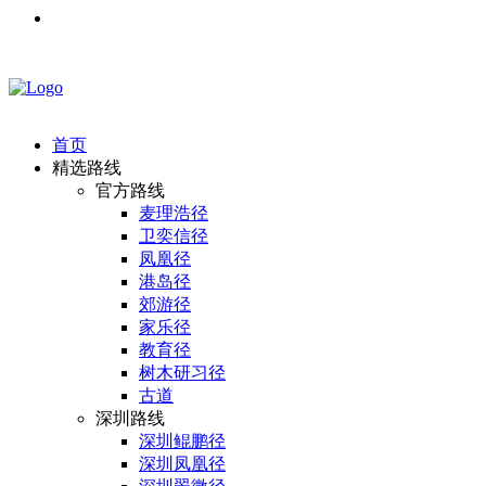
首页
精选路线
官方路线
麦理浩径
卫奕信径
凤凰径
港岛径
郊游径
家乐径
教育径
树木研习径
古道
深圳路线
深圳鲲鹏径
深圳凤凰径