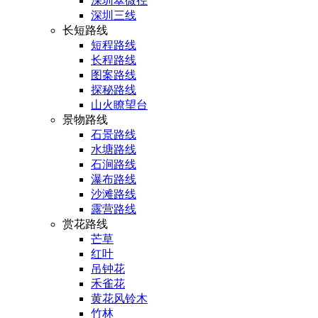
深圳翠微径
深圳三线
长短路线
短程路线
长程路线
图案路线
探秘路线
山火瞭望台
景物路线
石景路线
水塘路线
石涧路线
瀑布路线
沙滩路线
露营路线
赏花路线
芒草
红叶
吊钟花
禾雀花
黄花风铃木
竹林