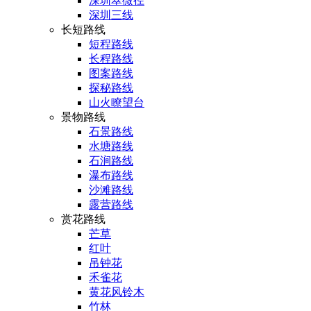
深圳翠微径
深圳三线
长短路线
短程路线
长程路线
图案路线
探秘路线
山火瞭望台
景物路线
石景路线
水塘路线
石涧路线
瀑布路线
沙滩路线
露营路线
赏花路线
芒草
红叶
吊钟花
禾雀花
黄花风铃木
竹林