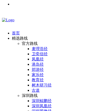
首页
精选路线
官方路线
麦理浩径
卫奕信径
凤凰径
港岛径
郊游径
家乐径
教育径
树木研习径
古道
深圳路线
深圳鲲鹏径
深圳凤凰径