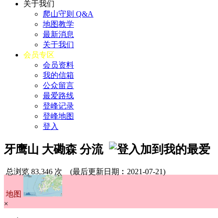
关于我们
爬山守则 Q&A
地图教学
最新消息
关于我们
会员专区
会员资料
我的信箱
公众留言
最爱路线
登峰记录
登峰地图
登入
牙鹰山 大磡森 分流
总浏览 83,346 次
(最后更新日期︰2021-07-21)
地图
×