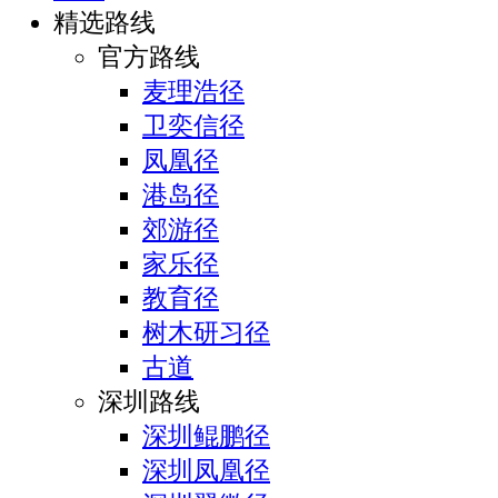
精选路线
官方路线
麦理浩径
卫奕信径
凤凰径
港岛径
郊游径
家乐径
教育径
树木研习径
古道
深圳路线
深圳鲲鹏径
深圳凤凰径