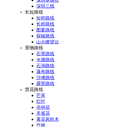
深圳翠微径
深圳三线
长短路线
短程路线
长程路线
图案路线
探秘路线
山火瞭望台
景物路线
石景路线
水塘路线
石涧路线
瀑布路线
沙滩路线
露营路线
赏花路线
芒草
红叶
吊钟花
禾雀花
黄花风铃木
竹林