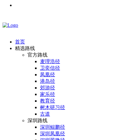
首页
精选路线
官方路线
麦理浩径
卫奕信径
凤凰径
港岛径
郊游径
家乐径
教育径
树木研习径
古道
深圳路线
深圳鲲鹏径
深圳凤凰径