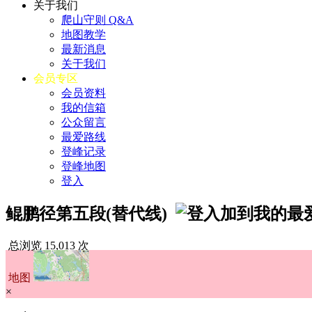
关于我们
爬山守则 Q&A
地图教学
最新消息
关于我们
会员专区
会员资料
我的信箱
公众留言
最爱路线
登峰记录
登峰地图
登入
鲲鹏径第五段(替代线)
总浏览 15,013 次
地图
×