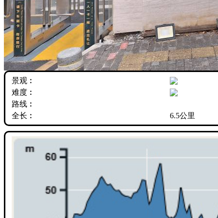
景观︰
难度︰
路线︰
全长︰
6.5公里