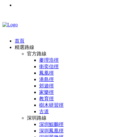
首頁
精選路線
官方路線
麥理浩徑
衛奕信徑
鳳凰徑
港島徑
郊遊徑
家樂徑
教育徑
樹木研習徑
古道
深圳路線
深圳鯤鵬徑
深圳鳳凰徑