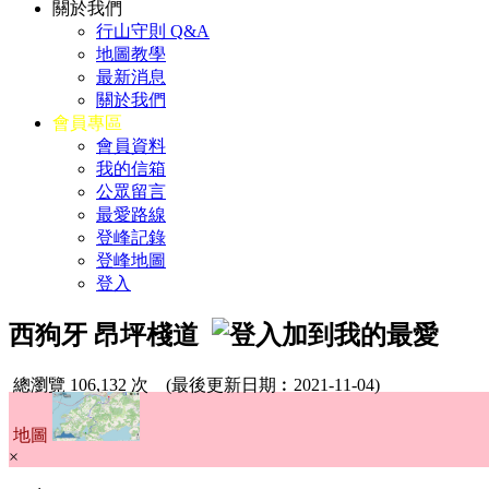
關於我們
行山守則 Q&A
地圖教學
最新消息
關於我們
會員專區
會員資料
我的信箱
公眾留言
最愛路線
登峰記錄
登峰地圖
登入
西狗牙 昂坪棧道
總瀏覽 106,132 次
(最後更新日期︰2021-11-04)
地圖
×