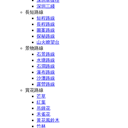
深圳翠微徑
深圳三綫
長短路線
短程路線
長程路線
圖案路線
探秘路線
山火瞭望台
景物路線
石景路線
水塘路線
石澗路線
瀑布路線
沙灘路線
露營路線
賞花路線
芒草
紅葉
吊鐘花
禾雀花
黃花風鈴木
竹林