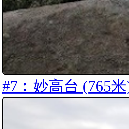
#7︰妙高台 (765米