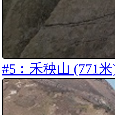
#5︰禾秧山 (771米