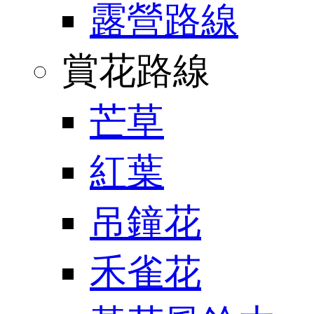
露營路線
賞花路線
芒草
紅葉
吊鐘花
禾雀花