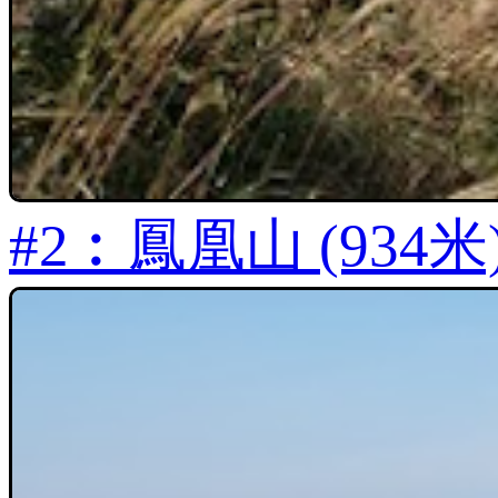
#2︰鳳凰山 (934米