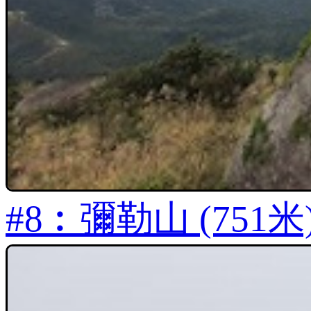
#8︰彌勒山 (751米