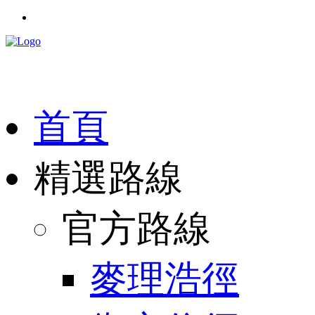
首頁
精選路線
官方路線
麥理浩徑