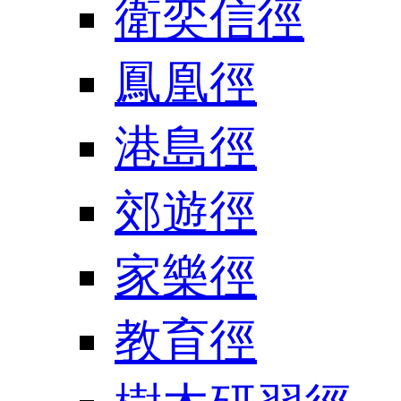
衛奕信徑
鳳凰徑
港島徑
郊遊徑
家樂徑
教育徑