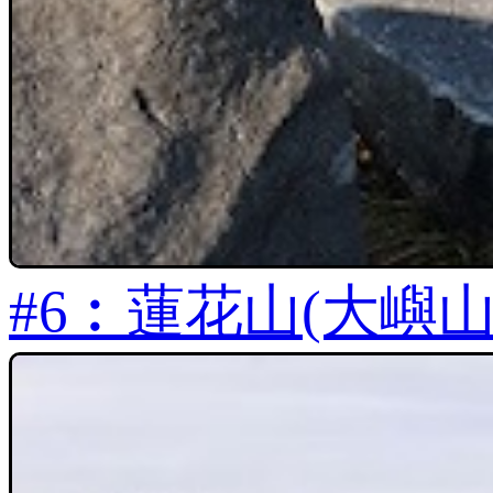
#6︰蓮花山(大嶼山) 