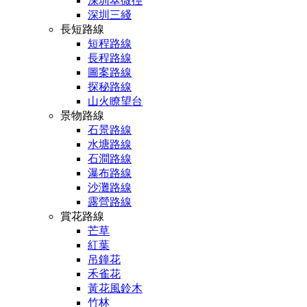
深圳翠微徑
深圳三綫
長短路線
短程路線
長程路線
圖案路線
探秘路線
山火瞭望台
景物路線
石景路線
水塘路線
石澗路線
瀑布路線
沙灘路線
露營路線
賞花路線
芒草
紅葉
吊鐘花
禾雀花
黃花風鈴木
竹林