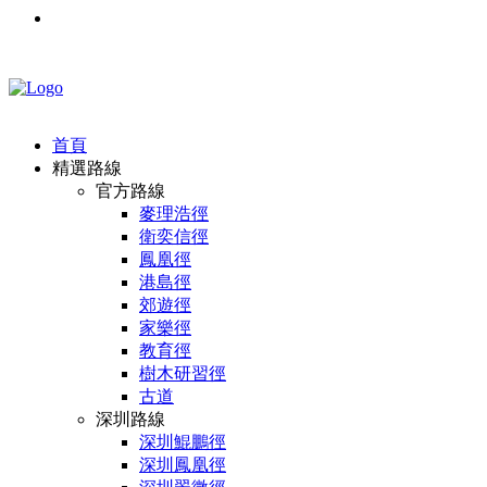
首頁
精選路線
官方路線
麥理浩徑
衛奕信徑
鳳凰徑
港島徑
郊遊徑
家樂徑
教育徑
樹木研習徑
古道
深圳路線
深圳鯤鵬徑
深圳鳳凰徑