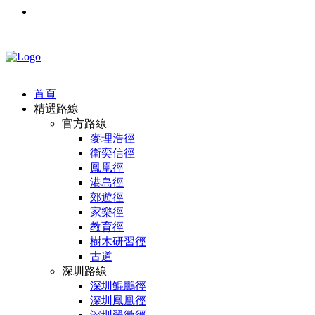
首頁
精選路線
官方路線
麥理浩徑
衛奕信徑
鳳凰徑
港島徑
郊遊徑
家樂徑
教育徑
樹木研習徑
古道
深圳路線
深圳鯤鵬徑
深圳鳳凰徑