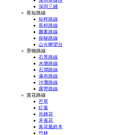
深圳翠微徑
深圳三綫
長短路線
短程路線
長程路線
圖案路線
探秘路線
山火瞭望台
景物路線
石景路線
水塘路線
石澗路線
瀑布路線
沙灘路線
露營路線
賞花路線
芒草
紅葉
吊鐘花
禾雀花
黃花風鈴木
竹林