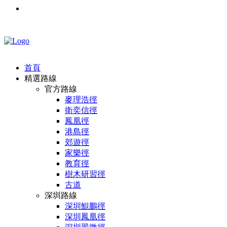
首頁
精選路線
官方路線
麥理浩徑
衛奕信徑
鳳凰徑
港島徑
郊遊徑
家樂徑
教育徑
樹木研習徑
古道
深圳路線
深圳鯤鵬徑
深圳鳳凰徑