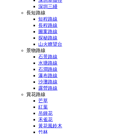
深圳翠微徑
深圳三綫
長短路線
短程路線
長程路線
圖案路線
探秘路線
山火瞭望台
景物路線
石景路線
水塘路線
石澗路線
瀑布路線
沙灘路線
露營路線
賞花路線
芒草
紅葉
吊鐘花
禾雀花
黃花風鈴木
竹林