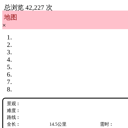
鸡公山(二澳) 小屏风
总浏览 42,227 次
地图
×