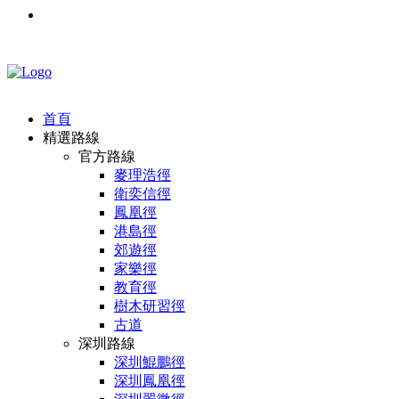
首頁
精選路線
官方路線
麥理浩徑
衛奕信徑
鳳凰徑
港島徑
郊遊徑
家樂徑
教育徑
樹木研習徑
古道
深圳路線
深圳鯤鵬徑
深圳鳳凰徑