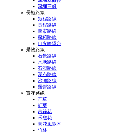
深圳翠微徑
深圳三綫
長短路線
短程路線
長程路線
圖案路線
探秘路線
山火瞭望台
景物路線
石景路線
水塘路線
石澗路線
瀑布路線
沙灘路線
露營路線
賞花路線
芒草
紅葉
吊鐘花
禾雀花
黃花風鈴木
竹林