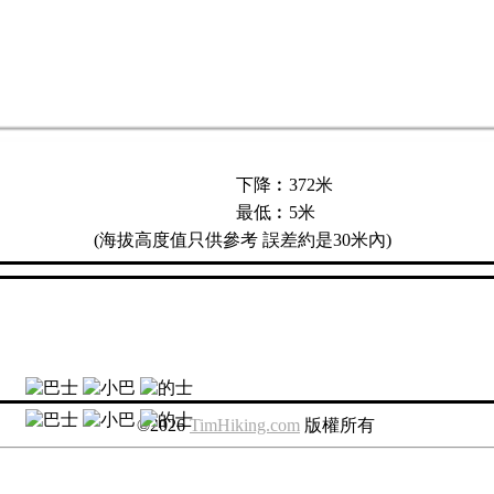
下降︰372米
最低︰5米
(海拔高度值只供參考 誤差約是30米內)
︰
︰
©2026
TimHiking.com
版
權
所
有