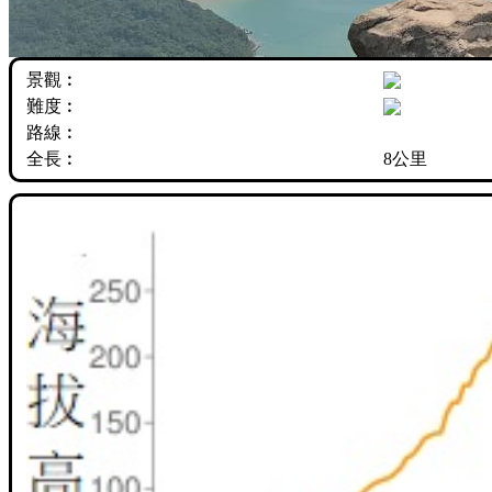
景觀︰
難度︰
路線︰
全長︰
8公里