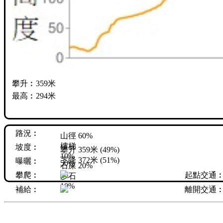
攀升︰359米
最高︰294米
路況︰
山徑 60%
樓梯
坡度︰
攀升 359米 (49%)
10%
下降 372米 (51%)
曝曬︰
50%
石屎 20%
攀爬︰
起點交通
沙石
10%
補給︰
離開交通